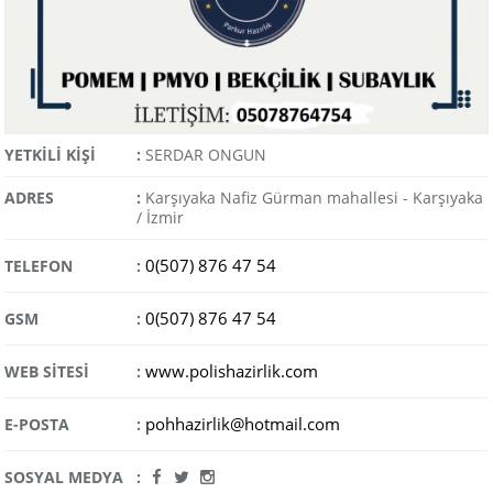
YETKİLİ KİŞİ
:
SERDAR ONGUN
ADRES
:
Karşıyaka Nafiz Gürman mahallesi - Karşıyaka
/ İzmir
0(507) 876 47 54
TELEFON
:
0(507) 876 47 54
GSM
:
www.polishazirlik.com
WEB SİTESİ
:
pohhazirlik@hotmail.com
E-POSTA
:
SOSYAL MEDYA
: